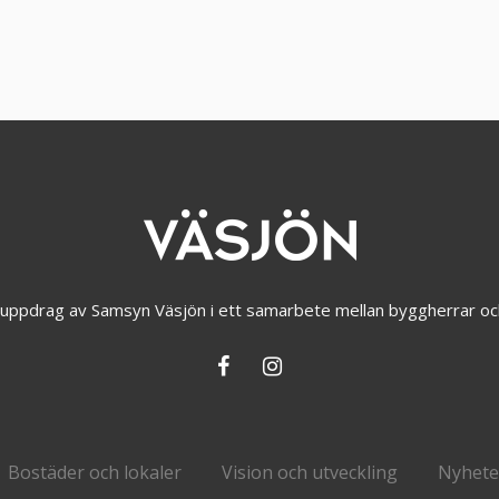
å uppdrag av Samsyn Väsjön i ett samarbete mellan byggherrar oc
Bostäder och lokaler
Vision och utveckling
Nyhete