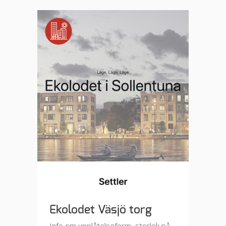
Ekolodet Väsjö torg
Info om upplåtelseform, storlek på