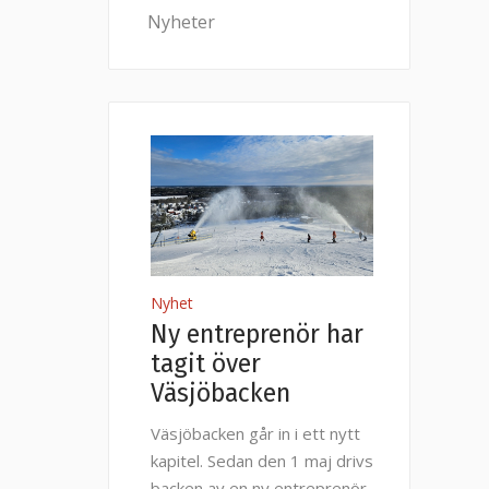
Nyheter
Nyhet
Ny entreprenör har
tagit över
Väsjöbacken
Väsjöbacken går in i ett nytt
kapitel. Sedan den 1 maj drivs
backen av en ny entreprenör