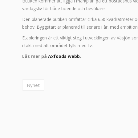
Butiken kommer att ligga i markplan på ett bostadshus vid V
vardagsliv för både boende och besökare.
Den planerade butiken omfattar cirka 650 kvadratmeter o
behov. Byggstart är planerad till senare i år, med ambitio
Etableringen är ett viktigt steg i utvecklingen av Väsjön s
i takt med att området fylls med liv.
Läs mer på
Axfoods webb
.
Nyhet