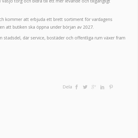
äsjö torg och bidra till ett mer levande och tillgängligt
ch kommer att erbjuda ett brett sortiment för vardagens
nen att butiken ska öppna under början av 2027.
om stadsdel, där service, bostäder och offentliga rum växer fram
Dela