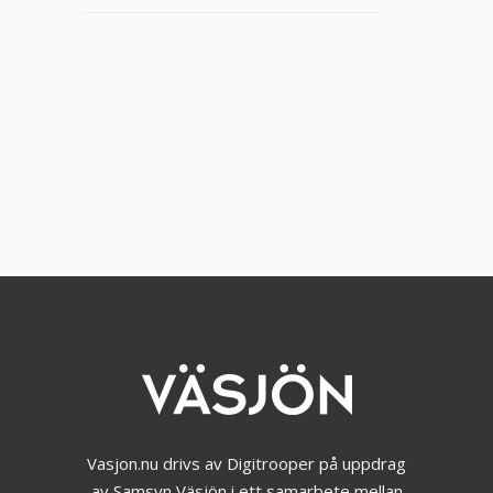
Vasjon.nu drivs av Digitrooper på uppdrag
av Samsyn Väsjön i ett samarbete mellan