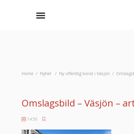
Home
/
Nyhet
/
Ny offentlig konst i Väsjön
/
Omslagsbi
Omslagsbild – Väsjön – arti
14:50