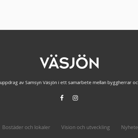
å uppdrag av Samsyn Väsjön i ett samarbete mellan byggherrar oc
Bostäder och lokaler
Vision och utveckling
Nyhete