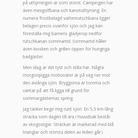
på uthyrningen är som störst. Campingen har
även minigolfbana och kanotuthyrning. En
numera frostbelagd vattenrutschbana ligger
belägen precis ovanför sjön och jag kan
föreställa mig barnens glädjerop nedför
rutschkanan sommartid. Sommartid håller
även kiosken och grillen öppen för hungriga
badgäster.
Men idag är det tyst och stilla här. Några
morgonpigga motionärer är på väg ner mot
den avlånga sjön. Bryggorna är tomma och
väntar på att få ligga till grund för
sommargästernas spring.
Jag tänker bege mig runt sjön. En 5,5 km lång
sträcka som dagen till ära i huvudsak består
av skogsstigar. Sträckan är markerad med blå
trianglar och största delen av leden går i