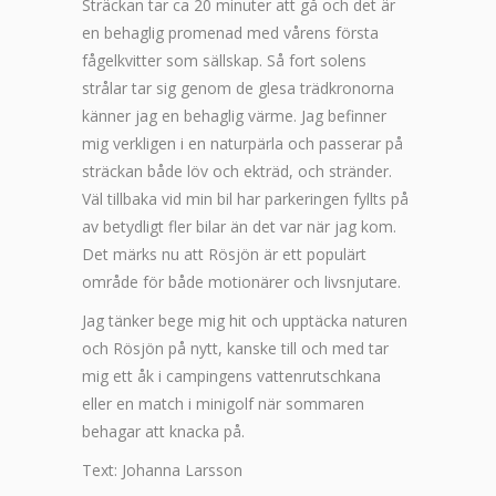
Sträckan tar ca 20 minuter att gå och det är
en behaglig promenad med vårens första
fågelkvitter som sällskap. Så fort solens
strålar tar sig genom de glesa trädkronorna
känner jag en behaglig värme. Jag befinner
mig verkligen i en naturpärla och passerar på
sträckan både löv och ekträd, och stränder.
Väl tillbaka vid min bil har parkeringen fyllts på
av betydligt fler bilar än det var när jag kom.
Det märks nu att Rösjön är ett populärt
område för både motionärer och livsnjutare.
Jag tänker bege mig hit och upptäcka naturen
och Rösjön på nytt, kanske till och med tar
mig ett åk i campingens vattenrutschkana
eller en match i minigolf när sommaren
behagar att knacka på.
Text: Johanna Larsson